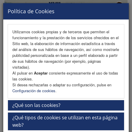
Política de Cookies
Utilizamos cookies propias y de terceros que permiten el
funcionamiento y la prestación de los servicios ofrecidos en el
MENU
Sitio web, la elaboración de información estadística a través
del análisis de sus hábitos de navegación, así como mostrarle
publicidad personalizada en base a un perfil elaborado a partir
de sus hábitos de navegación (por ejemplo, páginas
Programa
visitadas).
Al pulsar en
Aceptar
consiente expresamente el uso de todas
Programa PDF
las cookies.
Si desea rechazarlas o adaptar su configuración, pulse en
Cronograma
Configuración de cookies
.
Ponentes
¿Qué son las cookies?
Plantillas
¿Qué tipos de cookies se utilizan en esta página
Talleres
web?