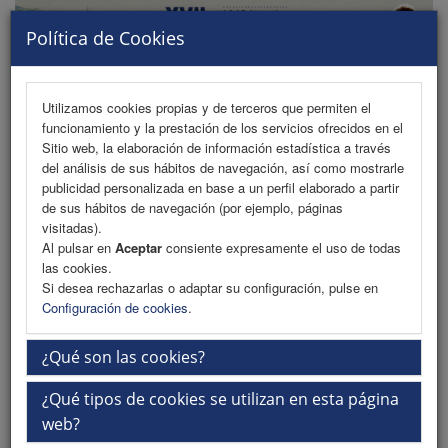
Política de Cookies
Utilizamos cookies propias y de terceros que permiten el
funcionamiento y la prestación de los servicios ofrecidos en el
MENU
Sitio web, la elaboración de información estadística a través
del análisis de sus hábitos de navegación, así como mostrarle
publicidad personalizada en base a un perfil elaborado a partir
de sus hábitos de navegación (por ejemplo, páginas
Comité de Honor
visitadas).
Al pulsar en
Aceptar
consiente expresamente el uso de todas
Comité Científico
las cookies.
Si desea rechazarlas o adaptar su configuración, pulse en
Comité Organizador
Configuración de cookies
.
Fechas importantes
¿Qué son las cookies?
¿Qué tipos de cookies se utilizan en esta página
Mayo 2024
web?
Apertura plazo de contratación patrocinadores