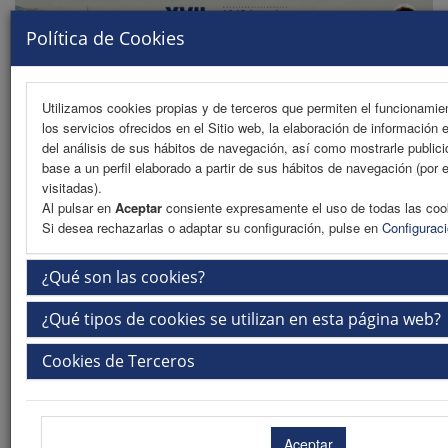
Política de Cookies
Utilizamos cookies propias y de terceros que permiten el funcionamien
los servicios ofrecidos en el Sitio web, la elaboración de información 
MENU
del análisis de sus hábitos de navegación, así como mostrarle public
base a un perfil elaborado a partir de sus hábitos de navegación (por 
visitadas).
Al pulsar en
Aceptar
consiente expresamente el uso de todas las coo
Reservas
Si desea rechazarlas o adaptar su configuración, pulse en
Configurac
Reserva Online
¿Qué son las cookies?
Boletín Reservas (PDF)
¿Qué tipos de cookies se utilizan en esta página web?
Fechas importantes
Cookies de Terceros
Mayo 2024
Apertura plazo de contratación patrocinadores