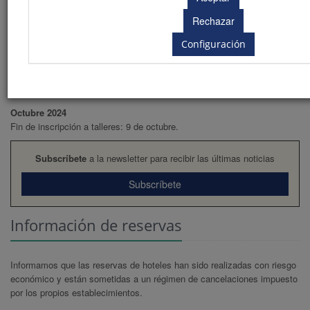
Apertura de inscripciones
Apertura envío de comunicaciones
Julio 2024
Configuración
Fin plazo 1ª cuota de inscripción
Septiembre 2024
Apertura de Inscripción a talleres: 20 de septiembre
Octubre 2024
Fin de inscripción a talleres: 9 de octubre.
Subscríbete
a la newsletter para recibir las últimas noticias
Subscríbete
Información de reservas
Informamos que las reservas de hoteles han sido realizadas con riesgo
económico y están sometidas a un régimen de cancelaciones impuesto
por los propios establecimientos.