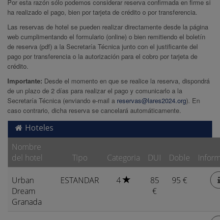
Por esta razón sólo podemos considerar reserva confirmada en firme si
ha realizado el pago, bien por tarjeta de crédito o por transferencia.
Las reservas de hotel se pueden realizar directamente desde la página
web cumplimentando el formulario (online) o bien remitiendo el boletín
de reserva (pdf) a la Secretaría Técnica junto con el justificante del
pago por transferencia o la autorización para el cobro por tarjeta de
crédito.
Importante:
Desde el momento en que se realice la reserva, dispondrá
de un plazo de 2 días para realizar el pago y comunicarlo a la
Secretaría Técnica (enviando e-mail a
reservas@lares2024.org
). En
caso contrario, dicha reserva se cancelará automáticamente.
Hoteles
Nombre
del hotel
Tipo
Categoria
DUI
Doble
Infor
Urban
ESTANDAR
4
85
95 €
Dream
€
Granada