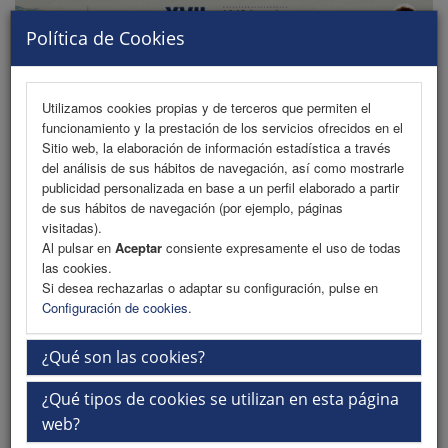
Política de Cookies
Utilizamos cookies propias y de terceros que permiten el
funcionamiento y la prestación de los servicios ofrecidos en el
MENU
Sitio web, la elaboración de información estadística a través
del análisis de sus hábitos de navegación, así como mostrarle
publicidad personalizada en base a un perfil elaborado a partir
de sus hábitos de navegación (por ejemplo, páginas
Programa
visitadas).
Al pulsar en
Aceptar
consiente expresamente el uso de todas
Programa PDF
las cookies.
Si desea rechazarlas o adaptar su configuración, pulse en
Cronograma
Configuración de cookies
.
Ponentes
¿Qué son las cookies?
Plantillas
¿Qué tipos de cookies se utilizan en esta página
Talleres
web?