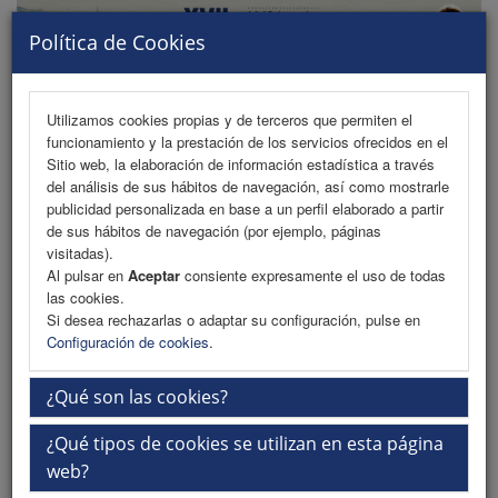
Política de Cookies
Utilizamos cookies propias y de terceros que permiten el
funcionamiento y la prestación de los servicios ofrecidos en el
MENU
Sitio web, la elaboración de información estadística a través
del análisis de sus hábitos de navegación, así como mostrarle
publicidad personalizada en base a un perfil elaborado a partir
de sus hábitos de navegación (por ejemplo, páginas
Patrocinadores
visitadas).
Al pulsar en
Aceptar
consiente expresamente el uso de todas
Patrocinadores Confirmados
las cookies.
Si desea rechazarlas o adaptar su configuración, pulse en
Colaboradores
Configuración de cookies
.
Dossier Comercial
¿Qué son las cookies?
Plano de Exposición
¿Qué tipos de cookies se utilizan en esta página
Fechas importantes
web?