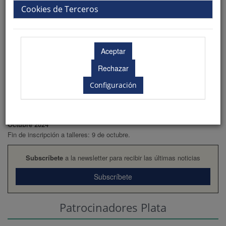
Cookies de Terceros
Mayo 2024
Apertura plazo de contratación patrocinadores
Apertura de inscripciones
Apertura envío de comunicaciones
Julio 2024
Fin plazo 1ª cuota de inscripción
Configuración
Septiembre 2024
Apertura de Inscripción a talleres: 20 de septiembre
Octubre 2024
Fin de inscripción a talleres: 9 de octubre.
Subscríbete
a la newsletter para recibir las últimas noticias
Subscríbete
Patrocinadores Plata